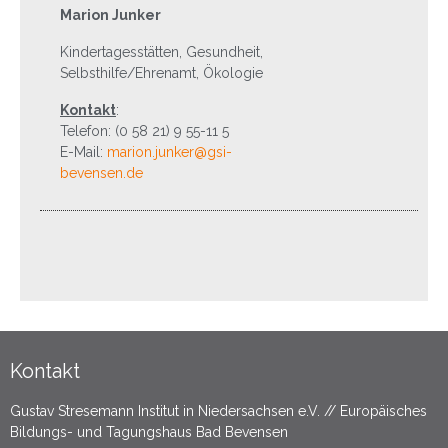
Marion Junker
Kindertagesstätten, Gesundheit,
Selbsthilfe/Ehrenamt, Ökologie
Kontakt
:
Telefon: (0 58 21) 9 55-11 5
E-Mail:
marion.junker@gsi-
bevensen.de
Kontakt
Gustav Stresemann Institut in Niedersachsen e.V. // Europäisches
Bildungs- und Tagungshaus Bad Bevensen