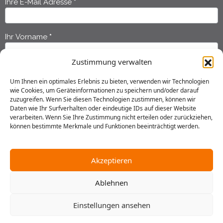
Ihre E-Mail Adresse
*
Newsletter
Anmeldung
Ihr Vorname
*
Zustimmung verwalten
Ihr Nachname
*
Um Ihnen ein optimales Erlebnis zu bieten, verwenden wir Technologien
wie Cookies, um Geräteinformationen zu speichern und/oder darauf
zuzugreifen. Wenn Sie diesen Technologien zustimmen, können wir
Ich habe die
Datenschutzerklärung
gelesen und erkläre mich
Daten wie Ihr Surfverhalten oder eindeutige IDs auf dieser Website
einverstanden, dass meine Daten gespeichert werden.
verarbeiten. Wenn Sie Ihre Zustimmung nicht erteilen oder zurückziehen,
können bestimmte Merkmale und Funktionen beeinträchtigt werden.
Senden
Akzeptieren
Ablehnen
2025 © Gustav Stresemann Institut in Niedersachsen e.V.
Einstellungen ansehen
Impressum
Datenschutz
AGB
Hausordnung