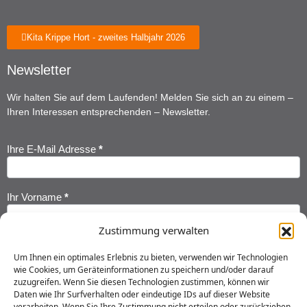
Kita Krippe Hort - zweites Halbjahr 2026
Newsletter
Wir halten Sie auf dem Laufenden! Melden Sie sich an zu einem –
Ihren Interessen entsprechenden – Newsletter.
Ihre E-Mail Adresse
*
Newsletter
Anmeldung
Ihr Vorname
*
Zustimmung verwalten
Ihr Nachname
*
Um Ihnen ein optimales Erlebnis zu bieten, verwenden wir Technologien
wie Cookies, um Geräteinformationen zu speichern und/oder darauf
zuzugreifen. Wenn Sie diesen Technologien zustimmen, können wir
Ich habe die
Datenschutzerklärung
gelesen und erkläre mich
Daten wie Ihr Surfverhalten oder eindeutige IDs auf dieser Website
einverstanden, dass meine Daten gespeichert werden.
verarbeiten. Wenn Sie Ihre Zustimmung nicht erteilen oder zurückziehen,