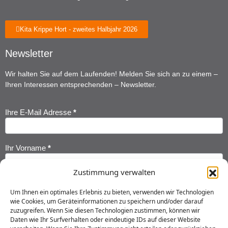
Kita Krippe Hort - zweites Halbjahr 2026
Newsletter
Wir halten Sie auf dem Laufenden! Melden Sie sich an zu einem –
Ihren Interessen entsprechenden – Newsletter.
Ihre E-Mail Adresse
*
Newsletter
Anmeldung
Ihr Vorname
*
Zustimmung verwalten
Ihr Nachname
*
Um Ihnen ein optimales Erlebnis zu bieten, verwenden wir Technologien
wie Cookies, um Geräteinformationen zu speichern und/oder darauf
zuzugreifen. Wenn Sie diesen Technologien zustimmen, können wir
Ich habe die
Datenschutzerklärung
gelesen und erkläre mich
Daten wie Ihr Surfverhalten oder eindeutige IDs auf dieser Website
einverstanden, dass meine Daten gespeichert werden.