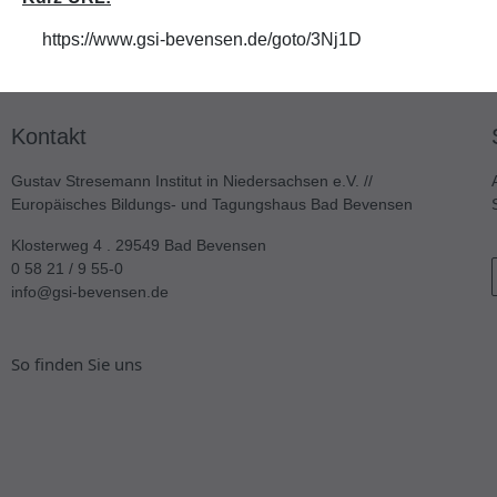
https://www.gsi-bevensen.de/goto/3Nj1D
Kontakt
Gustav Stresemann Institut in Niedersachsen e.V. //
Europäisches Bildungs- und Tagungshaus Bad Bevensen
Klosterweg 4 . 29549 Bad Bevensen
0 58 21 / 9 55-0
info@gsi-bevensen.de
So finden Sie uns