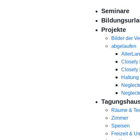
Seminare
Bildungsurla
Projekte
Bilder der V
abgelaufen
AllerLa
Closely 
Closely 
Haltung
Neglecte
Neglecte
Tagungshau
Räume & Te
Zimmer
Speisen
Freizeit & 