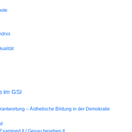
bote
ndnis
Qualität
b im GSI
erantwortung – Ästhetische Bildung in der Demokratie
nd
Examined II / Genau besehen II