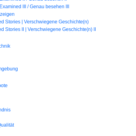
Examined III / Genau besehen III
 zeigen
d Stories | Verschwiegene Geschichte(n)
d Stories II | Verschwiegene Geschichte(n) II
chnik
Umgebung
bote
ndnis
Qualität