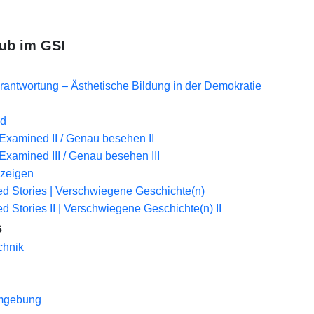
ub im GSI
erantwortung – Ästhetische Bildung in der Demokratie
nd
Examined II / Genau besehen II
Examined III / Genau besehen III
 zeigen
d Stories | Verschwiegene Geschichte(n)
d Stories II | Verschwiegene Geschichte(n) II
s
chnik
Umgebung