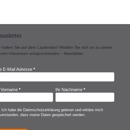
wsletter
r halten Sie auf dem Laufenden! Melden Sie sich an zu einem
Ihren Interessen entsprechenden – Newsletter.
re E-Mail Adresse
*
ewsletter
nmeldung
r Vorname
*
Ihr Nachname
*
Ich habe die
Datenschutzerklärung
gelesen und erkläre mich
verstanden, dass meine Daten gespeichert werden.