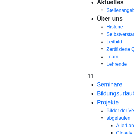
Aktuelles
Stellenange
Über uns
Historie
Selbstverstä
Leitbild
Zertifizierte 
Team
Lehrende
Seminare
Bildungsurlau
Projekte
Bilder der V
abgelaufen
AllerLa
Closely 