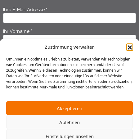
Ihre E-Mail Adresse
*
Newsletter
Anmeldung
Ihr Vorname
*
Zustimmung verwalten
Ihr Nachname
*
Um Ihnen ein optimales Erlebnis zu bieten, verwenden wir Technologien
wie Cookies, um Geräteinformationen zu speichern und/oder darauf
zuzugreifen. Wenn Sie diesen Technologien zustimmen, können wir
Ich habe die
Datenschutzerklärung
gelesen und erkläre mich
Daten wie Ihr Surfverhalten oder eindeutige IDs auf dieser Website
einverstanden, dass meine Daten gespeichert werden.
verarbeiten. Wenn Sie Ihre Zustimmung nicht erteilen oder zurückziehen,
können bestimmte Merkmale und Funktionen beeinträchtigt werden.
Senden
Akzeptieren
Ablehnen
2025 © Gustav Stresemann Institut in Niedersachsen e.V.
Einstellungen ansehen
Impressum
Datenschutz
AGB
Hausordnung