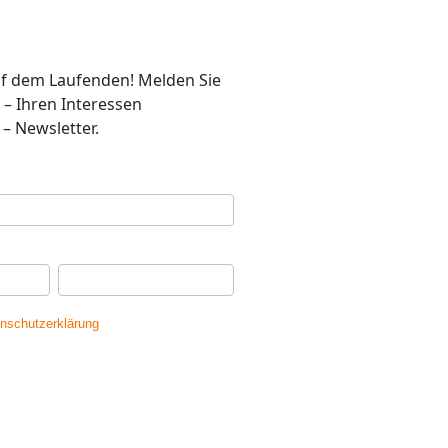
auf dem Laufenden! Melden Sie
 – Ihren Interessen
– Newsletter.
se
*
Ihr Nachname
*
nschutzerklärung
gelesen und erkläre
dass meine Daten gespeichert werden.