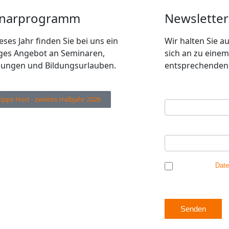
narprogramm
Newsletter
eses Jahr finden Sie bei uns ein
Wir halten Sie 
tiges Angebot an Seminaren,
sich an zu einem
dungen und Bildungsurlauben.
entsprechenden 
Ihre E-Mail Adres
Newsletter
rippe Hort - zweites Halbjahr 2026
Anmeldung
Ihr Vorname
*
Ich habe die
Date
mich einverstanden, 
Senden