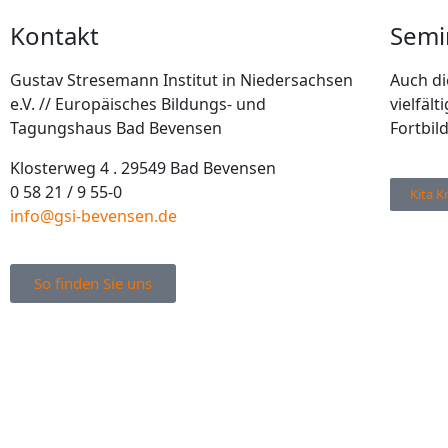
Kontakt
Semi
Gustav Stresemann Institut in Niedersachsen
Auch di
e.V. // Europäisches Bildungs- und
vielfäl
Tagungshaus Bad Bevensen
Fortbil
Klosterweg 4 . 29549 Bad Bevensen
0 58 21 / 9 55-0
Kita K
info@gsi-bevensen.de
So finden Sie uns