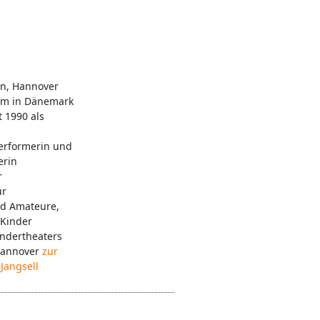
n, Hannover
um in Dänemark
t 1990 als
erformerin und
erin
r
ür
nd Amateure,
Kinder
ndertheaters
 Hannover
zur
Jangsell