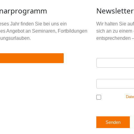
narprogramm
Newsletter
ses Jahr finden Sie bei uns ein
Wir halten Sie a
tiges Angebot an Seminaren, Fortbildungen
sich an zu einem 
dungsurlauben.
entsprechenden –
Ihre E-Mail Adres
Newsletter
rippe Hort - zweites Halbjahr 2026
Anmeldung
Ihr Vorname
*
Ich habe die
Date
mich einverstanden, 
Senden