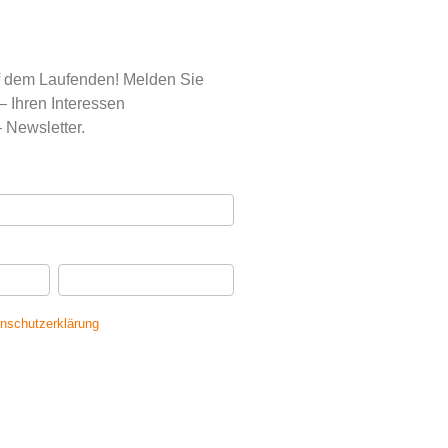
uf dem Laufenden! Melden Sie
– Ihren Interessen
 Newsletter.
se
*
Ihr Nachname
*
nschutzerklärung
gelesen und erkläre
dass meine Daten gespeichert werden.