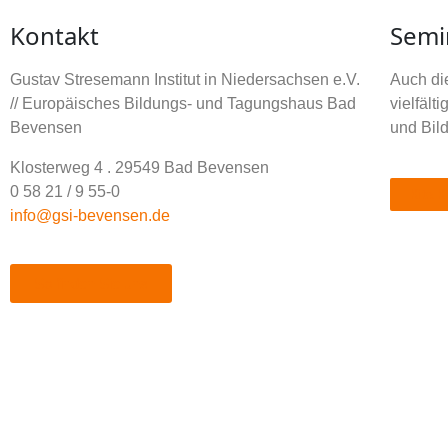
Kontakt
Semi
Gustav Stresemann Institut in Niedersachsen e.V.
Auch die
// Europäisches Bildungs- und Tagungshaus Bad
vielfäl
Bevensen
und Bil
Klosterweg 4 . 29549 Bad Bevensen
0 58 21 / 9 55-0
Kita K
info@gsi-bevensen.de
So finden Sie uns