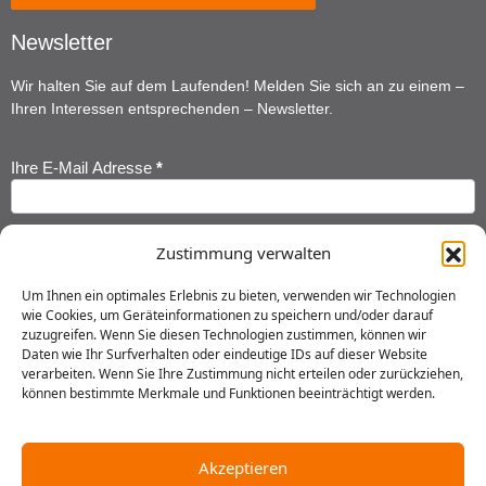
Newsletter
Wir halten Sie auf dem Laufenden! Melden Sie sich an zu einem –
Ihren Interessen entsprechenden – Newsletter.
Ihre E-Mail Adresse
*
Newsletter
Anmeldung
Ihr Vorname
*
Zustimmung verwalten
Um Ihnen ein optimales Erlebnis zu bieten, verwenden wir Technologien
wie Cookies, um Geräteinformationen zu speichern und/oder darauf
Ihr Nachname
*
zuzugreifen. Wenn Sie diesen Technologien zustimmen, können wir
Daten wie Ihr Surfverhalten oder eindeutige IDs auf dieser Website
verarbeiten. Wenn Sie Ihre Zustimmung nicht erteilen oder zurückziehen,
können bestimmte Merkmale und Funktionen beeinträchtigt werden.
Ich habe die
Datenschutzerklärung
gelesen und erkläre mich
einverstanden, dass meine Daten gespeichert werden.
Akzeptieren