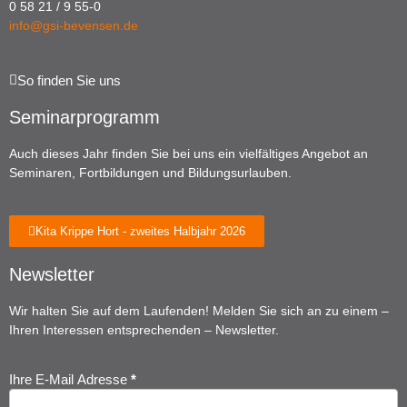
0 58 21 / 9 55-0
info@gsi-bevensen.de
So finden Sie uns
Seminarprogramm
Auch dieses Jahr finden Sie bei uns ein vielfältiges Angebot an
Seminaren, Fortbildungen und Bildungsurlauben.
Kita Krippe Hort - zweites Halbjahr 2026
Newsletter
Wir halten Sie auf dem Laufenden! Melden Sie sich an zu einem –
Ihren Interessen entsprechenden – Newsletter.
Ihre E-Mail Adresse
*
Newsletter