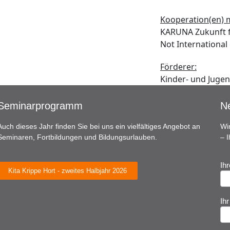
Kooperation(en) m
KARUNA Zukunft f
Not International 
Förderer:
Kinder- und Juge
Seminarprogramm
Ne
Auch dieses Jahr finden Sie bei uns ein vielfältiges Angebot an
Wi
Seminaren, Fortbildungen und Bildungsurlauben.
– 
Ih
N
Kita Krippe Hort - zweites Halbjahr 2026
A
Ih