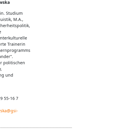
wska
in. Studium
istik, M.A.,
herheitspolitik,
e
nterkulturelle
erte Trainerin
-Lernprogramms
ander“.
 politischen
,
ng und
 9 55-16 7
ska@gsi-