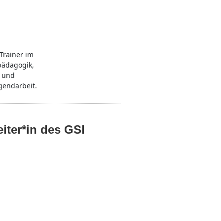
Trainer im
pädagogik,
 und
gendarbeit.
eiter*in des GSI