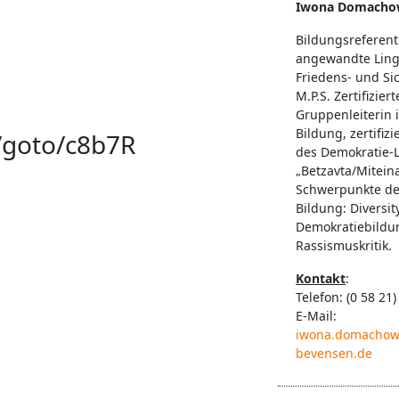
Iwona Domacho
Bildungsreferent
angewandte Lingu
Friedens- und Sic
M.P.S. Zertifiziert
Gruppenleiterin i
Bildung, zertifizi
/goto/c8b7R
des Demokratie
„Betzavta/Mitein
Schwerpunkte der
Bildung: Diversity
Demokratiebildu
Rassismuskritik.
Kontakt
:
Telefon: (0 58 21)
E-Mail:
iwona.domachow
bevensen.de