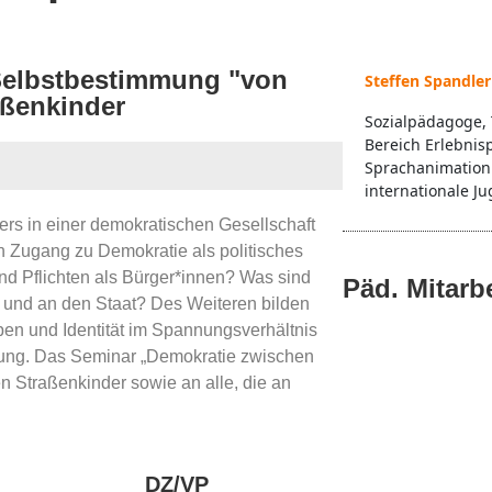
e Selbstbestimmung "von
Steffen Spandler
aßenkinder
Sozialpädagoge, 
Bereich Erlebnis
Sprachanimation
internationale Ju
s in einer demokratischen Gesellschaft
en Zugang zu Demokratie als politisches
d Pflichten als Bürger*innen? Was sind
Päd. Mitarb
 und an den Staat? Des Weiteren bilden
en und Identität im Spannungsverhältnis
tung. Das Seminar „Demokratie zwischen
en Straßenkinder sowie an alle, die an
DZ/VP