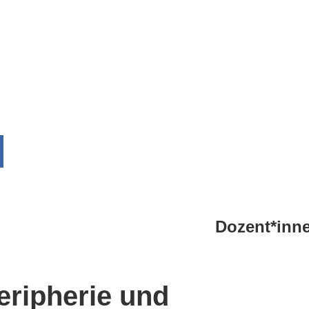
Dozent*inn
eripherie und