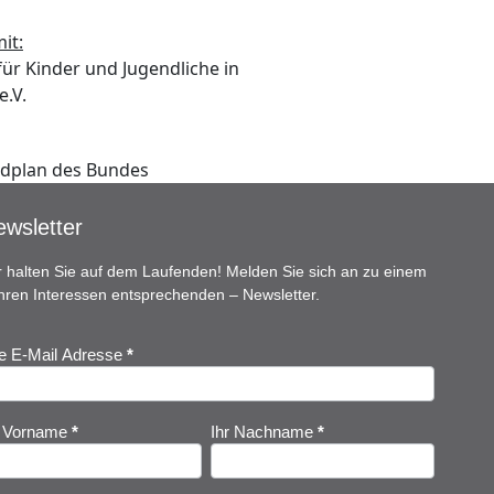
it:
ür Kinder und Jugendliche in
e.V.
ndplan des Bundes
wsletter
r halten Sie auf dem Laufenden! Melden Sie sich an zu einem
Ihren Interessen entsprechenden – Newsletter.
re E-Mail Adresse
*
ewsletter
nmeldung
r Vorname
*
Ihr Nachname
*