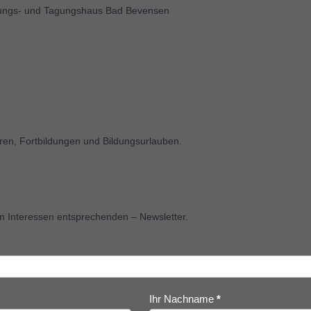
ildungs- und Tagungshaus Bad Bevensen
aren, Fortbildungen und Bildungsurlauben.
en Interessen entsprechenden – Newsletter.
Ihr Nachname
*