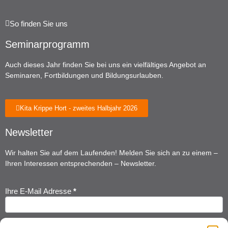
So finden Sie uns
Seminarprogramm
Auch dieses Jahr finden Sie bei uns ein vielfältiges Angebot an
Seminaren, Fortbildungen und Bildungsurlauben.
Kita Krippe Hort - zweites Halbjahr 2026
Newsletter
Wir halten Sie auf dem Laufenden! Melden Sie sich an zu einem –
Ihren Interessen entsprechenden – Newsletter.
Ihre E-Mail Adresse
*
Newsletter
Anmeldung
Ihr Vorname
*