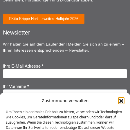
Seminaren, Fortbildungen und Bildungsurlauben.
Kita Krippe Hort - zweites Halbjahr 2026
Newsletter
Wir halten Sie auf dem Laufenden! Melden Sie sich an zu einem –
Ihren Interessen entsprechenden – Newsletter.
Ihre E-Mail Adresse
*
Newsletter
Anmeldung
Ihr Vorname
*
Zustimmung verwalten
Ihr Nachname
*
Um Ihnen ein optimales Erlebnis zu bieten, verwenden wir Technologien
wie Cookies, um Geräteinformationen zu speichern und/oder darauf
zuzugreifen. Wenn Sie diesen Technologien zustimmen, können wir
Ich habe die
Datenschutzerklärung
gelesen und erkläre mich
Daten wie Ihr Surfverhalten oder eindeutige IDs auf dieser Website