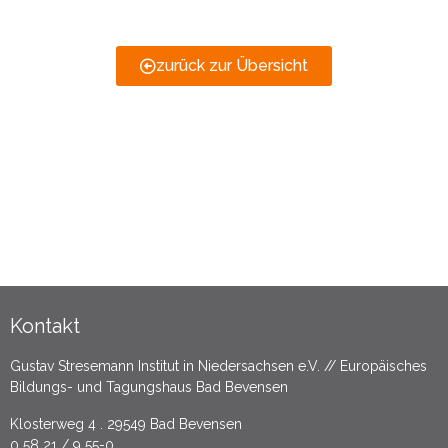
zurück zur Übersicht
Kontakt
Gustav Stresemann Institut in Niedersachsen e.V. // Europäisches
Bildungs- und Tagungshaus Bad Bevensen
Klosterweg 4 . 29549 Bad Bevensen
0 58 21 / 9 55-0