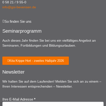
0 58 21 / 9 55-0
info@gsi-bevensen.de
So finden Sie uns
Seminarprogramm
Auch dieses Jahr finden Sie bei uns ein vielfältiges Angebot an
Seminaren, Fortbildungen und Bildungsurlauben.
Kita Krippe Hort - zweites Halbjahr 2026
Newsletter
Wir halten Sie auf dem Laufenden! Melden Sie sich an zu einem –
Ihren Interessen entsprechenden – Newsletter.
Ihre E-Mail Adresse
*
Newsletter