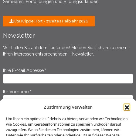
Seminaren, Fortbildungen und Bildungsurlauben.
Kita Krippe Hort - zweites Halbjahr 2026
Newsletter
Wir halten Sie auf dem Laufenden! Melden Sie sich an zu einem –
Ihren Interessen entsprechenden – Newsletter.
Ihre E-Mail Adresse
*
Newsletter
Anmeldung
Ihr Vorname
*
Zustimmung verwalten
Ihr Nachname
*
Um Ihnen ein optimales Erlebnis zu bieten, verwenden wir Technologien
wie Cookies, um Geräteinformationen zu speichern und/oder darauf
zuzugreifen. Wenn Sie diesen Technologien zustimmen, können wir
Ich habe die
Datenschutzerklärung
gelesen und erkläre mich
Daten wie Ihr Surfverhalten oder eindeutige IDs auf dieser Website