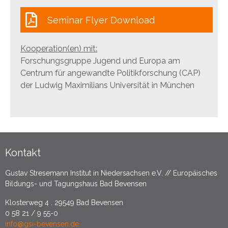
Seminar Flyer Download
Kooperation(en) mit:
Forschungsgruppe Jugend und Europa am
Centrum für angewandte Politikforschung (CAP)
der Ludwig Maximilians Universität in München
Kontakt
Gustav Stresemann Institut in Niedersachsen e.V. // Europäisches
Bildungs- und Tagungshaus Bad Bevensen
Klosterweg 4 . 29549 Bad Bevensen
0 58 21 / 9 55-0
info@gsi-bevensen.de