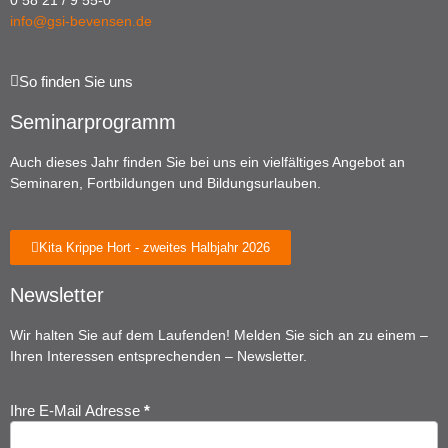
0 58 21 / 9 55-0
info@gsi-bevensen.de
So finden Sie uns
Seminarprogramm
Auch dieses Jahr finden Sie bei uns ein vielfältiges Angebot an
Seminaren, Fortbildungen und Bildungsurlauben.
Kita Krippe Hort - zweites Halbjahr 2026
Newsletter
Wir halten Sie auf dem Laufenden! Melden Sie sich an zu einem –
Ihren Interessen entsprechenden – Newsletter.
Ihre E-Mail Adresse
*
Newsletter