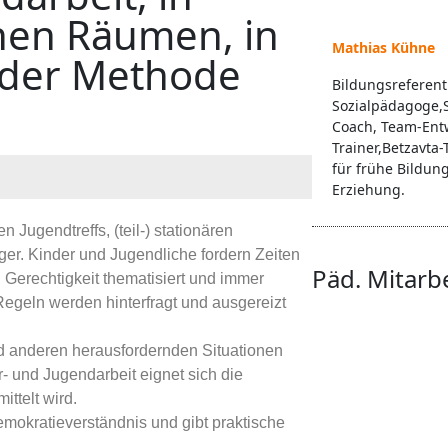
chen Räumen, in
Mathias Kühne
e der Methode
Bildungsreferent
Sozialpädagoge,
Coach, Team-Entw
Trainer,Betzavta-
für frühe Bildun
Erziehung.
Jugendtreffs, (teil-) stationären
er. Kinder und Jugendliche fordern Zeiten
Päd. Mitarb
, Gerechtigkeit thematisiert und immer
geln werden hinterfragt und ausgereizt
 anderen herausfordernden Situationen
- und Jugendarbeit eignet sich die
ttelt wird.
Demokratieverständnis und gibt praktische