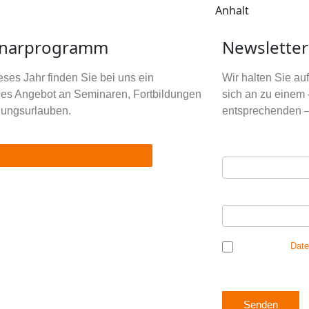
Anhalt
narprogramm
Newsletter
ses Jahr finden Sie bei uns ein
Wir halten Sie a
tiges Angebot an Seminaren, Fortbildungen
sich an zu einem 
dungsurlauben.
entsprechenden –
Ihre E-Mail Adres
Newsletter
Krippe Hort - zweites Halbjahr 2026
Anmeldung
Ihr Vorname
*
Ich habe die
Date
mich einverstanden, 
Senden