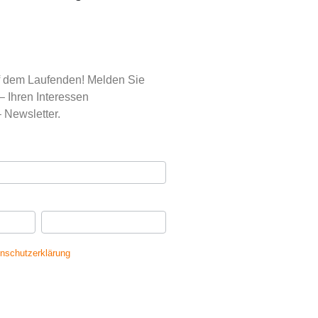
uf dem Laufenden! Melden Sie
– Ihren Interessen
 Newsletter.
se
*
Ihr Nachname
*
nschutzerklärung
gelesen und erkläre
dass meine Daten gespeichert werden.