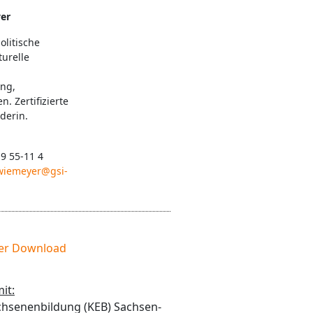
er
olitische
turelle
ung,
. Zertifizierte
derin.
 9 55-11 4
.wiemeyer@gsi-
yer Download
it:
chsenenbildung (KEB) Sachsen-