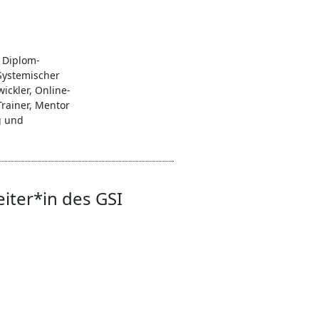
 Diplom-
Systemischer
ickler, Online-
Trainer, Mentor
g und
eiter*in des GSI