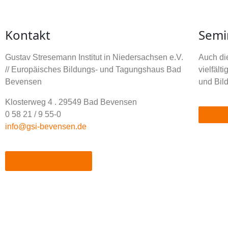
Kontakt
Semi
Gustav Stresemann Institut in Niedersachsen e.V.
Auch die
// Europäisches Bildungs- und Tagungshaus Bad
vielfäl
Bevensen
und Bil
Klosterweg 4 . 29549 Bad Bevensen
0 58 21 / 9 55-0
Kita 
info@gsi-bevensen.de
So finden Sie uns