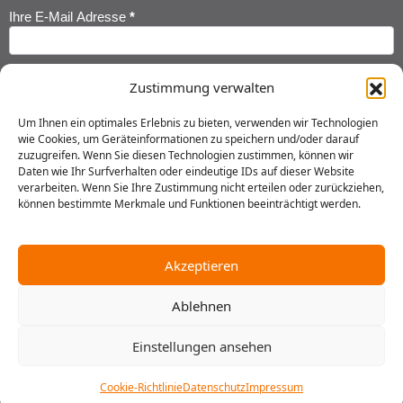
Ihre E-Mail Adresse
*
Newsletter
Anmeldung
Ihr Vorname
*
Zustimmung verwalten
Um Ihnen ein optimales Erlebnis zu bieten, verwenden wir Technologien
wie Cookies, um Geräteinformationen zu speichern und/oder darauf
Ihr Nachname
*
zuzugreifen. Wenn Sie diesen Technologien zustimmen, können wir
Daten wie Ihr Surfverhalten oder eindeutige IDs auf dieser Website
verarbeiten. Wenn Sie Ihre Zustimmung nicht erteilen oder zurückziehen,
können bestimmte Merkmale und Funktionen beeinträchtigt werden.
Ich habe die
Datenschutzerklärung
gelesen und erkläre mich
einverstanden, dass meine Daten gespeichert werden.
Akzeptieren
Senden
Ablehnen
Einstellungen ansehen
2025 © Gustav Stresemann Institut in Niedersachsen e.V.
Impressum
Datenschutz
AGB
Hausordnung
Cookie-Richtlinie
Datenschutz
Impressum