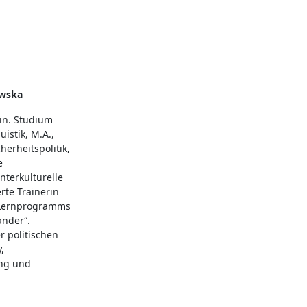
wska
in. Studium
istik, M.A.,
herheitspolitik,
e
nterkulturelle
erte Trainerin
-Lernprogramms
ander“.
 politischen
,
ng und