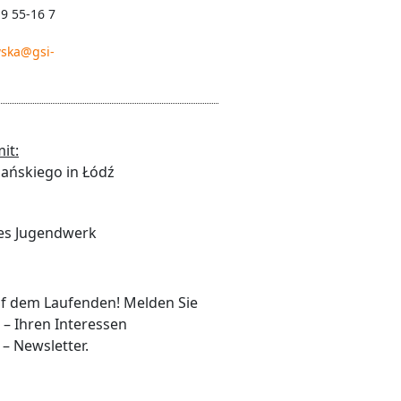
 9 55-16 7
ska@gsi-
it:
iańskiego in Łódź
es Jugendwerk
auf dem Laufenden! Melden Sie
 – Ihren Interessen
– Newsletter.
se
*