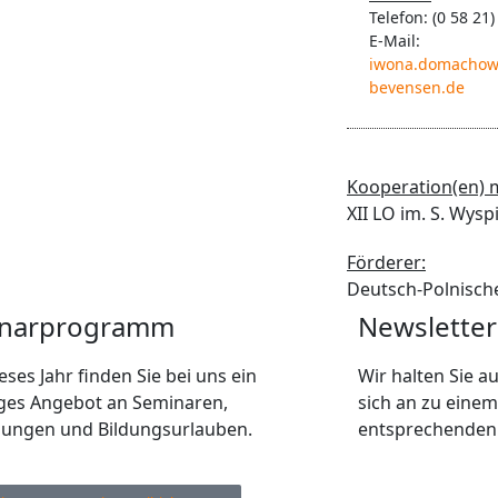
Telefon: (0 58 21)
E-Mail:
iwona.domachow
bevensen.de
Kooperation(en) m
XII LO im. S. Wysp
Förderer:
Deutsch-Polnisch
narprogramm
Newsletter
eses Jahr finden Sie bei uns ein
Wir halten Sie 
tiges Angebot an Seminaren,
sich an zu einem
dungen und Bildungsurlauben.
entsprechenden 
Ihre E-Mail Adres