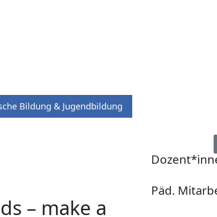
ische Bildung & Jugendbildung
Dozent*inn
Päd. Mitarb
nds – make a