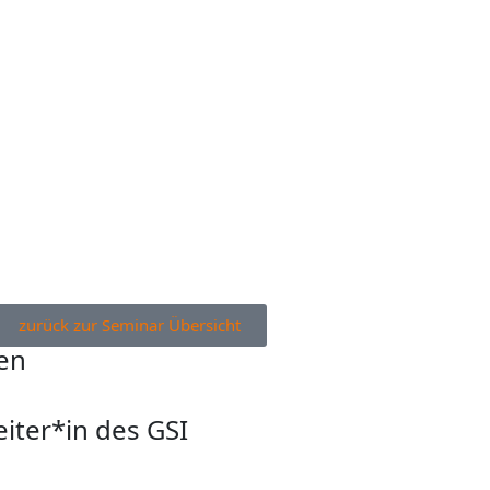
zurück zur Seminar Übersicht
en
eiter*in des GSI