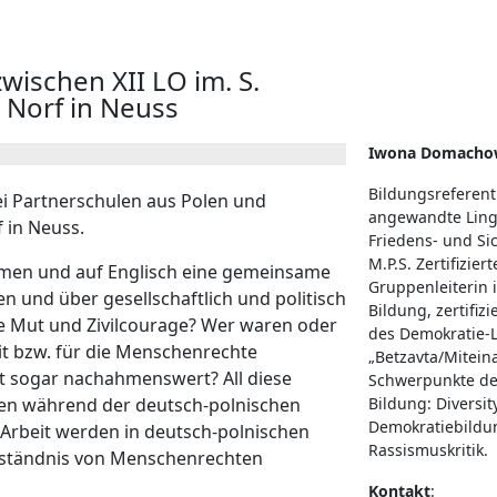
ischen XII LO im. S.
Norf in Neuss
Iwona Domacho
Bildungsreferent
i Partnerschulen aus Polen und
angewandte Lingu
 in Neuss.
Friedens- und Sic
M.P.S. Zertifiziert
ahmen und auf Englisch eine gemeinsame
Gruppenleiterin i
en und über gesellschaftlich und politisch
Bildung, zertifizi
e Mut und Zivilcourage? Wer waren oder
des Demokratie
eit bzw. für die Menschenrechte
„Betzavta/Mitein
ist sogar nachahmenswert? All diese
Schwerpunkte der
en während der deutsch-polnischen
Bildung: Diversity
Demokratiebildu
Arbeit werden in deutsch-polnischen
Rassismuskritik.
erständnis von Menschenrechten
Kontakt
: