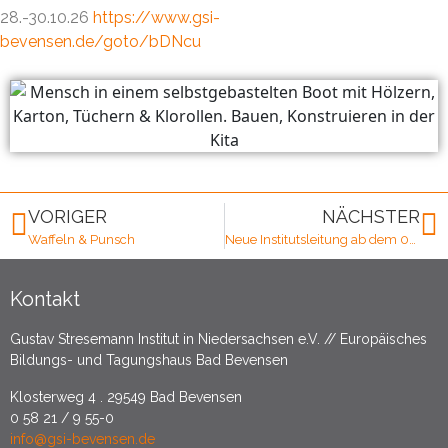
28.-30.10.26
https://www.gsi-
bevensen.de/goto/bDNcu
VORIGER
NÄCHSTER
Waffeln & Punsch
Neue Institutsleitung ab dem 01.01.2026
Kontakt
Gustav Stresemann Institut in Niedersachsen e.V. // Europäisches
Bildungs- und Tagungshaus Bad Bevensen
Klosterweg 4 . 29549 Bad Bevensen
0 58 21 / 9 55-0
info@gsi-bevensen.de