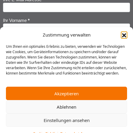
Newsletter
Anmeldung
Ihr Vorname
*
Zustimmung verwalten
Ihr Nachname
*
Um Ihnen ein optimales Erlebnis zu bieten, verwenden wir Technologien
wie Cookies, um Geräteinformationen zu speichern und/oder darauf
zuzugreifen. Wenn Sie diesen Technologien zustimmen, können wir
Ich habe die
Datenschutzerklärung
gelesen und erkläre mich
Daten wie Ihr Surfverhalten oder eindeutige IDs auf dieser Website
einverstanden, dass meine Daten gespeichert werden.
verarbeiten. Wenn Sie Ihre Zustimmung nicht erteilen oder zurückziehen,
können bestimmte Merkmale und Funktionen beeinträchtigt werden.
Senden
Akzeptieren
Ablehnen
2025 © Gustav Stresemann Institut in Niedersachsen e.V.
Einstellungen ansehen
Impressum
Datenschutz
AGB
Hausordnung