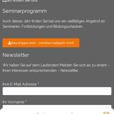
So finden Sie uns
Seminarprogramm
Auch dieses Jahr finden Sie bei uns ein vielfältiges Angebot an
Seminaren, Fortbildungen und Bildungsurlauben.
Kita Krippe Hort - zweites Halbjahr 2026
Newsletter
Wir halten Sie auf dem Laufenden! Melden Sie sich an zu einem –
Ihren Interessen entsprechenden – Newsletter.
Ihre E-Mail Adresse
*
Newsletter
Anmeldung
Ihr Vorname
*