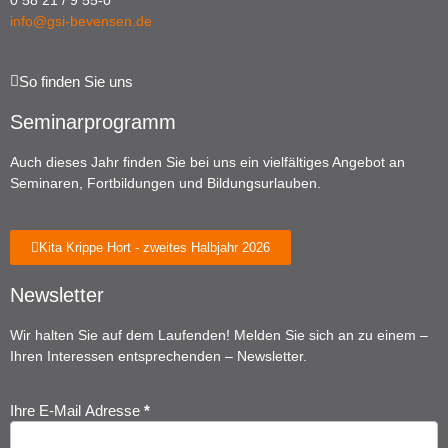
0 58 21 / 9 55-0
info@gsi-bevensen.de
So finden Sie uns
Seminarprogramm
Auch dieses Jahr finden Sie bei uns ein vielfältiges Angebot an
Seminaren, Fortbildungen und Bildungsurlauben.
Kita Krippe Hort - zweites Halbjahr 2026
Newsletter
Wir halten Sie auf dem Laufenden! Melden Sie sich an zu einem –
Ihren Interessen entsprechenden – Newsletter.
Ihre E-Mail Adresse
*
Newsletter