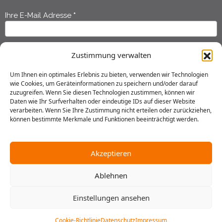
Ihre E-Mail Adresse
*
Newsletter
Anmeldung
Ihr Vorname
*
Zustimmung verwalten
Um Ihnen ein optimales Erlebnis zu bieten, verwenden wir Technologien
wie Cookies, um Geräteinformationen zu speichern und/oder darauf
Ihr Nachname
*
zuzugreifen. Wenn Sie diesen Technologien zustimmen, können wir
Daten wie Ihr Surfverhalten oder eindeutige IDs auf dieser Website
verarbeiten. Wenn Sie Ihre Zustimmung nicht erteilen oder zurückziehen,
können bestimmte Merkmale und Funktionen beeinträchtigt werden.
Ich habe die
Datenschutzerklärung
gelesen und erkläre mich
einverstanden, dass meine Daten gespeichert werden.
Akzeptieren
Senden
Ablehnen
Einstellungen ansehen
2025 © Gustav Stresemann Institut in Niedersachsen e.V.
Impressum
Datenschutz
AGB
Hausordnung
Cookie-Richtlinie
Datenschutz
Impressum