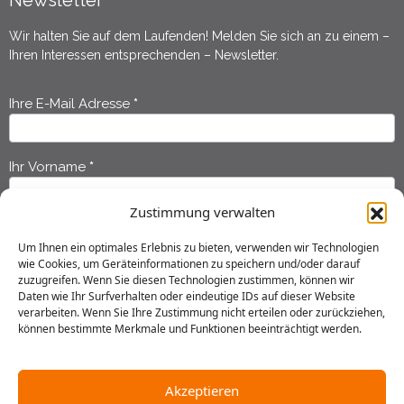
Newsletter
Wir halten Sie auf dem Laufenden! Melden Sie sich an zu einem –
Ihren Interessen entsprechenden – Newsletter.
Ihre E-Mail Adresse
*
Newsletter
Anmeldung
Ihr Vorname
*
Zustimmung verwalten
Ihr Nachname
*
Um Ihnen ein optimales Erlebnis zu bieten, verwenden wir Technologien
wie Cookies, um Geräteinformationen zu speichern und/oder darauf
zuzugreifen. Wenn Sie diesen Technologien zustimmen, können wir
Ich habe die
Datenschutzerklärung
gelesen und erkläre mich
Daten wie Ihr Surfverhalten oder eindeutige IDs auf dieser Website
einverstanden, dass meine Daten gespeichert werden.
verarbeiten. Wenn Sie Ihre Zustimmung nicht erteilen oder zurückziehen,
können bestimmte Merkmale und Funktionen beeinträchtigt werden.
Senden
Akzeptieren