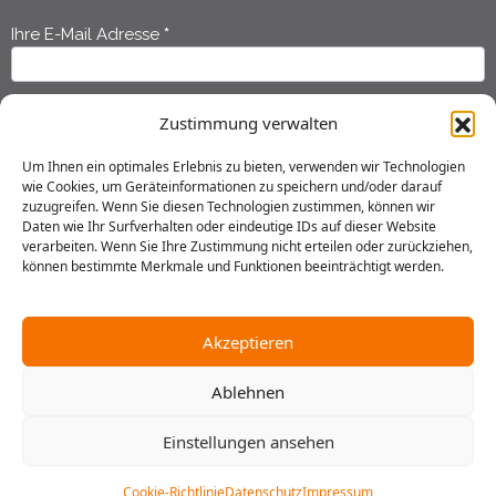
Ihre E-Mail Adresse
*
Newsletter
Anmeldung
Ihr Vorname
*
Zustimmung verwalten
Um Ihnen ein optimales Erlebnis zu bieten, verwenden wir Technologien
wie Cookies, um Geräteinformationen zu speichern und/oder darauf
Ihr Nachname
*
zuzugreifen. Wenn Sie diesen Technologien zustimmen, können wir
Daten wie Ihr Surfverhalten oder eindeutige IDs auf dieser Website
verarbeiten. Wenn Sie Ihre Zustimmung nicht erteilen oder zurückziehen,
können bestimmte Merkmale und Funktionen beeinträchtigt werden.
Ich habe die
Datenschutzerklärung
gelesen und erkläre mich
einverstanden, dass meine Daten gespeichert werden.
Akzeptieren
Senden
Ablehnen
Einstellungen ansehen
2025 © Gustav Stresemann Institut in Niedersachsen e.V.
Impressum
Datenschutz
AGB
Hausordnung
Cookie-Richtlinie
Datenschutz
Impressum