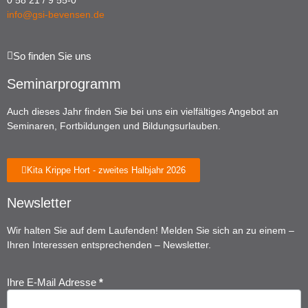
0 58 21 / 9 55-0
info@gsi-bevensen.de
So finden Sie uns
Seminarprogramm
Auch dieses Jahr finden Sie bei uns ein vielfältiges Angebot an
Seminaren, Fortbildungen und Bildungsurlauben.
Kita Krippe Hort - zweites Halbjahr 2026
Newsletter
Wir halten Sie auf dem Laufenden! Melden Sie sich an zu einem –
Ihren Interessen entsprechenden – Newsletter.
Ihre E-Mail Adresse
*
Newsletter