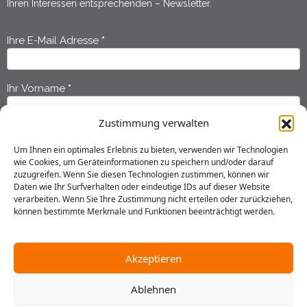
Ihren Interessen entsprechenden – Newsletter.
Ihre E-Mail Adresse
*
Newsletter
Anmeldung
Ihr Vorname
*
Zustimmung verwalten
Ihr Nachname
*
Um Ihnen ein optimales Erlebnis zu bieten, verwenden wir Technologien
wie Cookies, um Geräteinformationen zu speichern und/oder darauf
zuzugreifen. Wenn Sie diesen Technologien zustimmen, können wir
Ich habe die
Datenschutzerklärung
gelesen und erkläre mich
Daten wie Ihr Surfverhalten oder eindeutige IDs auf dieser Website
einverstanden, dass meine Daten gespeichert werden.
verarbeiten. Wenn Sie Ihre Zustimmung nicht erteilen oder zurückziehen,
können bestimmte Merkmale und Funktionen beeinträchtigt werden.
Senden
Akzeptieren
Ablehnen
2025 © Gustav Stresemann Institut in Niedersachsen e.V.