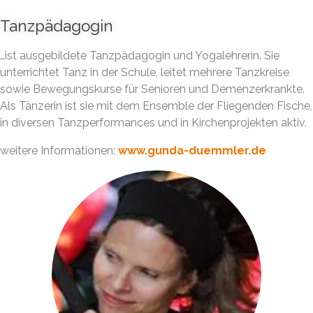
Tanzpädagogin
…ist ausgebildete Tanzpädagogin und Yogalehrerin. Sie
unterrichtet Tanz in der Schule, leitet mehrere Tanzkreise
sowie Bewegungskurse für Senioren und Demenzerkrankte.
Als Tänzerin ist sie mit dem Ensemble der Fliegenden Fische,
in diversen Tanzperformances und in Kirchenprojekten aktiv.
weitere Informationen:
www.gunda-duemmler.de