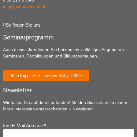
0 58 21 / 9 55-0
info@gsi-bevensen.de
So finden Sie uns
Seminarprogramm
Auch dieses Jahr finden Sie bei uns ein vielfältiges Angebot an
Seminaren, Fortbildungen und Bildungsurlauben.
Kita Krippe Hort - zweites Halbjahr 2026
Newsletter
Wir halten Sie auf dem Laufenden! Melden Sie sich an zu einem –
Ihren Interessen entsprechenden – Newsletter.
Ihre E-Mail Adresse
*
Newsletter