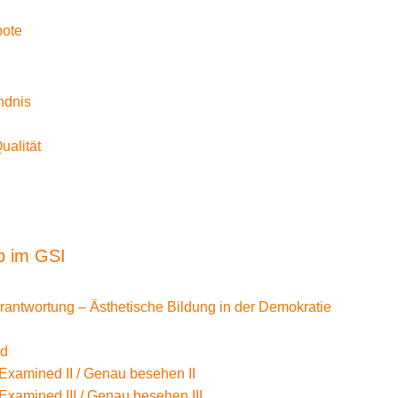
bote
ndnis
Qualität
b im GSI
erantwortung – Ästhetische Bildung in der Demokratie
nd
Examined II / Genau besehen II
Examined III / Genau besehen III