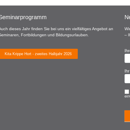
Seminarprogramm
Ne
Auch dieses Jahr finden Sie bei uns ein vielfältiges Angebot an
Wi
Seminaren, Fortbildungen und Bildungsurlauben.
– 
Ih
N
Kita Krippe Hort - zweites Halbjahr 2026
A
Ih
ein