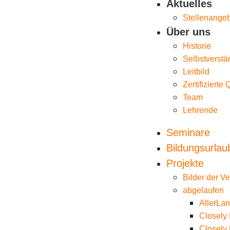
Aktuelles
Stellenange
Über uns
Historie
Selbstverstä
Leitbild
Zertifizierte 
Team
Lehrende
Seminare
Bildungsurlau
Projekte
Bilder der V
abgelaufen
AllerLa
Closely 
Closely 