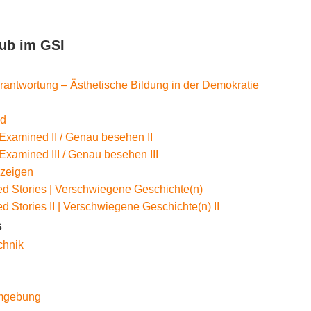
ub im GSI
erantwortung – Ästhetische Bildung in der Demokratie
nd
Examined II / Genau besehen II
Examined III / Genau besehen III
 zeigen
d Stories | Verschwiegene Geschichte(n)
d Stories II | Verschwiegene Geschichte(n) II
s
chnik
Umgebung