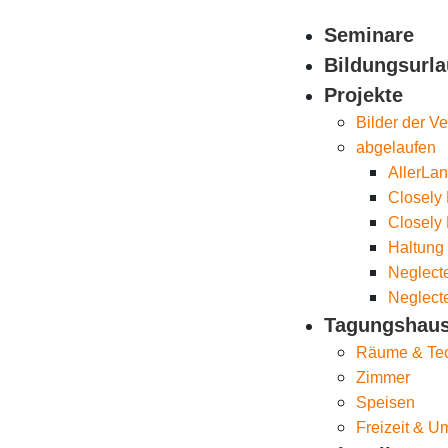
Seminare
Bildungsurla
Projekte
Bilder der V
abgelaufen
AllerLa
Closely 
Closely 
Haltung
Neglecte
Neglecte
Tagungshau
Räume & Te
Zimmer
Speisen
Freizeit & 