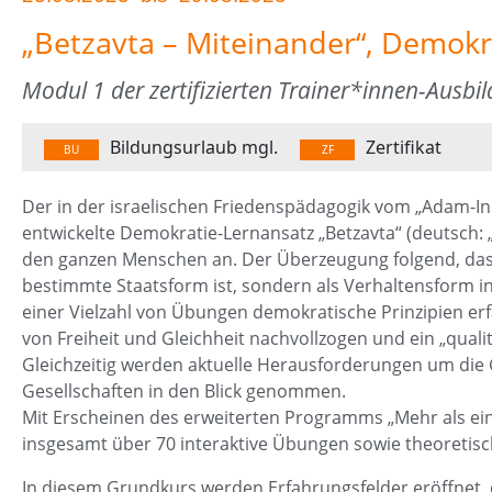
„Betzavta – Miteinander“, Demokr
Modul 1 der zertifizierten Trainer*innen-Ausbi
Bildungsurlaub mgl.
Zertifikat
BU
ZF
Der in der israelischen Friedenspädagogik vom „Adam-In
entwickelte Demokratie-Lernansatz „Betzavta“ (deutsch: 
den ganzen Menschen an. Der Überzeugung folgend, das
bestimmte Staatsform ist, sondern als Verhaltensform in
einer Vielzahl von Übungen demokratische Prinzipien er
von Freiheit und Gleichheit nachvollzogen und ein „quali
Gleichzeitig werden aktuelle Herausforderungen um die
Gesellschaften in den Blick genommen.
Mit Erscheinen des erweiterten Programms „Mehr als ei
insgesamt über 70 interaktive Übungen sowie theoretisc
In diesem Grundkurs werden Erfahrungsfelder eröffnet, 