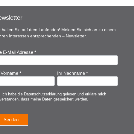
wsletter
r halten Sie auf dem Laufenden! Melden Sie sich an zu einem
Ihren Interessen entsprechenden – Newsletter.
re E-Mail Adresse
*
ewsletter
nmeldung
r Vorname
*
Ihr Nachname
*
Ich habe die
Datenschutzerklärung
gelesen und erkläre mich
verstanden, dass meine Daten gespeichert werden.
Senden