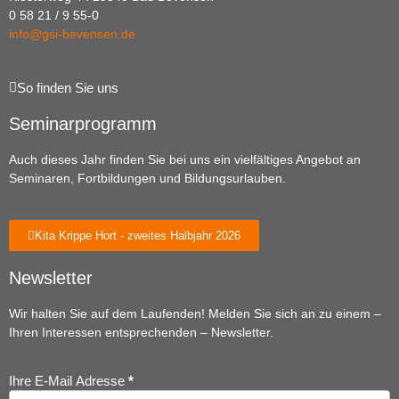
0 58 21 / 9 55-0
info@gsi-bevensen.de
So finden Sie uns
Seminarprogramm
Auch dieses Jahr finden Sie bei uns ein vielfältiges Angebot an
Seminaren, Fortbildungen und Bildungsurlauben.
Kita Krippe Hort - zweites Halbjahr 2026
Newsletter
Wir halten Sie auf dem Laufenden! Melden Sie sich an zu einem –
Ihren Interessen entsprechenden – Newsletter.
Ihre E-Mail Adresse
*
Newsletter