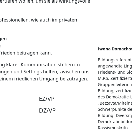
rtiefen wollen, um sie als wirkungsvolle
ofessionellen, wie auch im privaten
gen
n
Iwona Domacho
Frieden beitragen kann.
Bildungsreferent
ing klarer Kommunikation stehen im
angewandte Lingu
ngen und Settings helfen, zwischen uns
Friedens- und Sic
 einem friedlichen Umgang beizutragen.
M.P.S. Zertifiziert
Gruppenleiterin i
Bildung, zertifizi
des Demokratie
EZ/VP
„Betzavta/Mitein
DZ/VP
Schwerpunkte der
Bildung: Diversity
Demokratiebildu
Rassismuskritik.