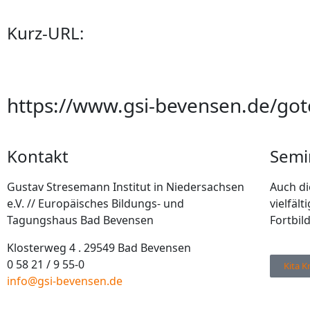
Kurz-URL:
https://www.gsi-bevensen.de/go
Kontakt
Semi
Gustav Stresemann Institut in Niedersachsen
Auch di
e.V. // Europäisches Bildungs- und
vielfäl
Tagungshaus Bad Bevensen
Fortbil
Klosterweg 4 . 29549 Bad Bevensen
0 58 21 / 9 55-0
Kita K
info@gsi-bevensen.de