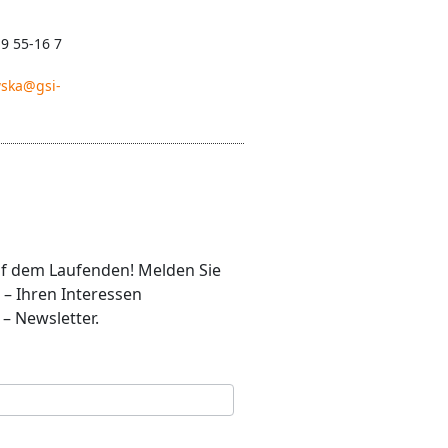
 9 55-16 7
ska@gsi-
auf dem Laufenden! Melden Sie
 – Ihren Interessen
– Newsletter.
se
*
Ihr Nachname
*