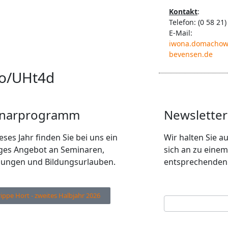
Kontakt
:
Telefon: (0 58 21)
E-Mail:
iwona.domachow
bevensen.de
to/UHt4d
narprogramm
Newsletter
eses Jahr finden Sie bei uns ein
Wir halten Sie 
tiges Angebot an Seminaren,
sich an zu einem
dungen und Bildungsurlauben.
entsprechenden 
Ihre E-Mail Adres
Newsletter
rippe Hort - zweites Halbjahr 2026
Anmeldung
Ihr Vorname
*