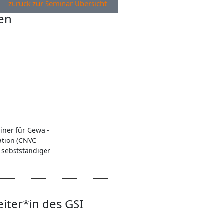
zurück zur Seminar Übersicht
en
iner für Gewal­
ation (CNVC
ie sebstständiger
eiter*in des GSI