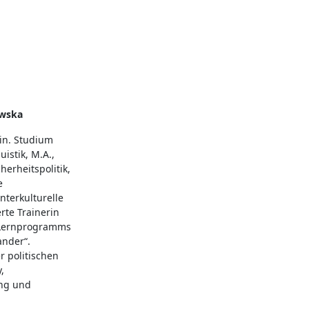
wska
in. Studium
istik, M.A.,
herheitspolitik,
e
nterkulturelle
erte Trainerin
-Lernprogramms
ander“.
 politischen
,
ng und