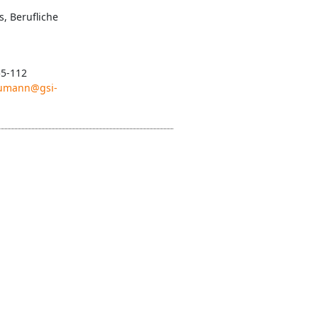
s, Berufliche
55-112
aumann@gsi-