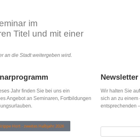
Seminar im
n Titel und mit einer
+
er an die Stadt weitergeben wird.
narprogramm
Newsletter
ses Jahr finden Sie bei uns ein
Wir halten Sie a
tiges Angebot an Seminaren, Fortbildungen
sich an zu einem 
dungsurlauben.
entsprechenden –
Ihre E-Mail Adres
Newsletter
Krippe Hort - zweites Halbjahr 2026
Anmeldung