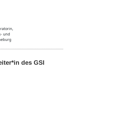
ratorin,
s- und
neburg
eiter*in des GSI