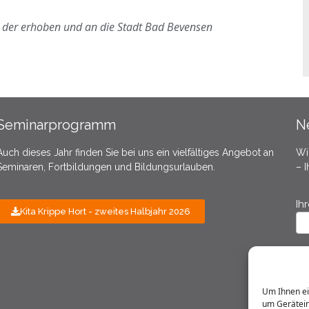
n, der erhoben und an die Stadt Bad Bevensen
Seminarprogramm
N
Auch dieses Jahr finden Sie bei uns ein vielfältiges Angebot an
Wi
Seminaren, Fortbildungen und Bildungsurlauben.
– 
Ih
N
Kita Krippe Hort - zweites Halbjahr 2026
A
Ih
Um Ihnen ei
um Gerätein