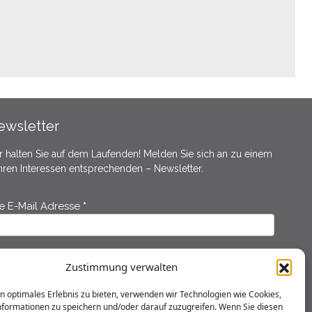
ewsletter
r halten Sie auf dem Laufenden! Melden Sie sich an zu einem
Ihren Interessen entsprechenden – Newsletter.
re E-Mail Adresse
*
ewsletter
nmeldung
r Vorname
*
Ihr Nachname
*
Zustimmung verwalten
n optimales Erlebnis zu bieten, verwenden wir Technologien wie Cookies,
Ich habe die
Datenschutzerklärung
gelesen und erkläre mich
formationen zu speichern und/oder darauf zuzugreifen. Wenn Sie diesen