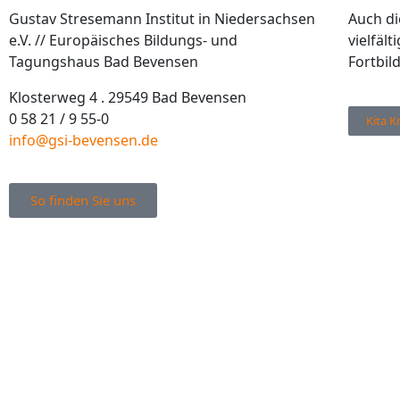
Gustav Stresemann Institut in Niedersachsen
Auch di
e.V. // Europäisches Bildungs- und
vielfäl
Tagungshaus Bad Bevensen
Fortbil
Klosterweg 4 . 29549 Bad Bevensen
0 58 21 / 9 55-0
Kita K
info@gsi-bevensen.de
So finden Sie uns