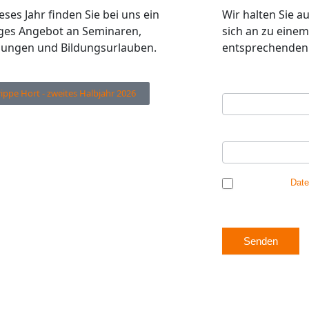
eses Jahr finden Sie bei uns ein
Wir halten Sie 
tiges Angebot an Seminaren,
sich an zu einem
dungen und Bildungsurlauben.
entsprechenden 
Ihre E-Mail Adres
Newsletter
rippe Hort - zweites Halbjahr 2026
Anmeldung
Ihr Vorname
*
Ich habe die
Date
mich einverstanden, 
Senden