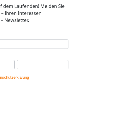
auf dem Laufenden! Melden Sie
 – Ihren Interessen
– Newsletter.
se
*
Ihr Nachname
*
nschutzerklärung
gelesen und erkläre
dass meine Daten gespeichert werden.