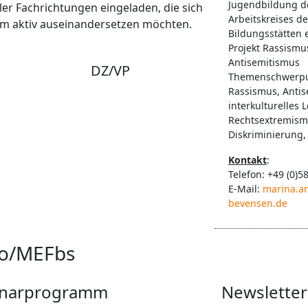
Jugendbildung d
er Fachrichtungen eingeladen, die sich
Arbeitskreises d
dium aktiv auseinandersetzen möchten.
Bildungsstätten 
Projekt Rassismu
Antisemitismus
DZ/VP
Themenschwerpu
Rassismus, Antis
interkulturelles 
Rechtsextremism
Diskriminierung
Kontakt
:
Telefon: +49 (0)5
E-Mail:
marina.a
bevensen.de
to/MEFbs
narprogramm
Newsletter