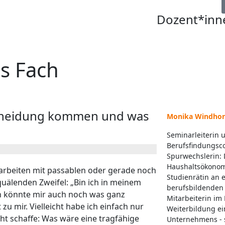
Dozent*inn
s Fach
tscheidung kommen und was
Monika Windhor
Seminarleiterin 
Berufsfindungsco
Spurwechslerin: D
Haushaltsökonom
sarbeiten mit passablen oder gerade noch
Studienrätin an 
uälenden Zweifel: „Bin ich in meinem
berufsbildenden 
h könnte mir auch noch was ganz
Mitarbeiterin im
zu mir. Vielleicht habe ich einfach nur
Weiterbildung ei
t schaffe: Was wäre eine tragfähige
Unternehmens - 