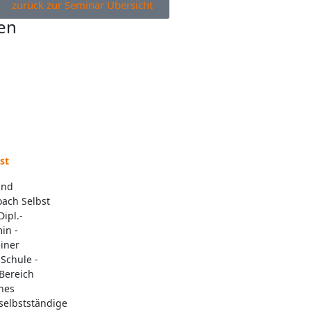
zurück zur Seminar Übersicht
en
st
und
ach Selbst
ipl.-
in -
einer
Schule -
 Bereich
nes
selbstständige