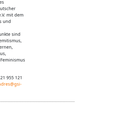
es
eutscher
e.V. mit dem
s und
nkte sind
emitismus,
Lernen,
us,
, Feminismus
821 955 121
ndres@gsi-