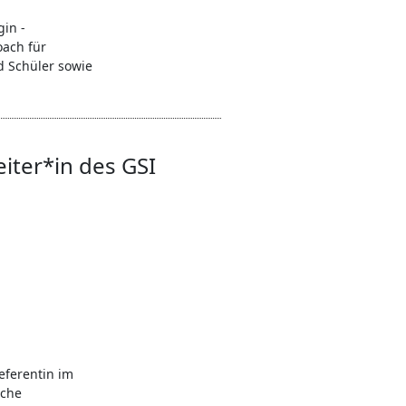
in -
oach für
d Schüler sowie
eiter*in des GSI
eferentin im
sche