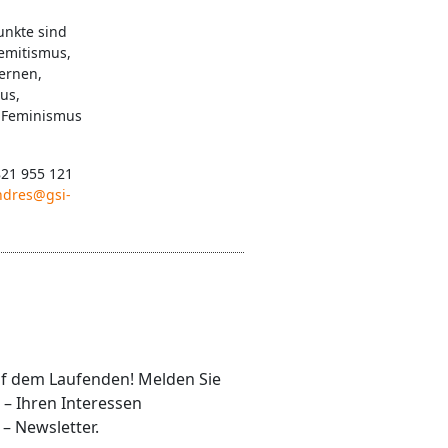
nkte sind
emitismus,
Lernen,
us,
, Feminismus
821 955 121
ndres@gsi-
auf dem Laufenden! Melden Sie
 – Ihren Interessen
– Newsletter.