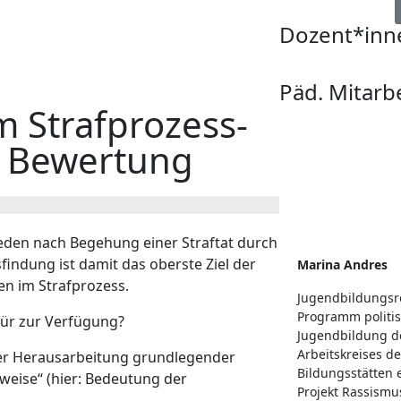
Dozent*inn
Päd. Mitarb
m Strafprozess-
n Bewertung
ieden nach Begehung einer Straftat durch
findung ist damit das oberste Ziel der
Marina Andres
en im Strafprozess.
Jugendbildungsr
Programm politi
für zur Verfügung?
Jugendbildung d
Arbeitskreises d
er Herausarbeitung grundlegender
Bildungsstätten 
weise“ (hier: Bedeutung der
Projekt Rassismu