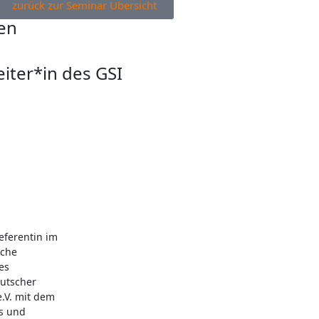
zurück zur Seminar Übersicht
en
eiter*in des GSI
eferentin im
sche
es
eutscher
e.V. mit dem
s und