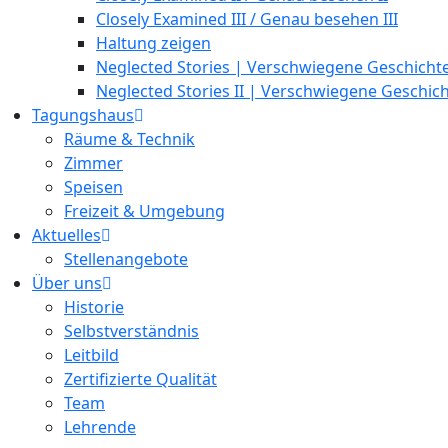
Closely Examined III / Genau besehen III
Haltung zeigen
Neglected Stories | Verschwiegene Geschichte
Neglected Stories II | Verschwiegene Geschicht
Tagungshaus
Räume & Technik
Zimmer
Speisen
Freizeit & Umgebung
Aktuelles
Stellenangebote
Über uns
Historie
Selbstverständnis
Leitbild
Zertifizierte Qualität
Team
Lehrende