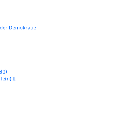
n der Demokratie
(n)
e(n) II