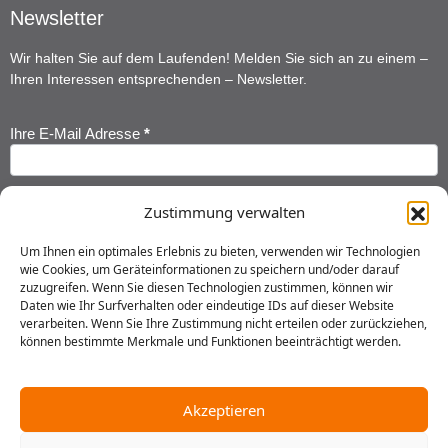
Newsletter
Wir halten Sie auf dem Laufenden! Melden Sie sich an zu einem –
Ihren Interessen entsprechenden – Newsletter.
Ihre E-Mail Adresse
*
Newsletter
Anmeldung
Ihr Vorname
*
Zustimmung verwalten
Um Ihnen ein optimales Erlebnis zu bieten, verwenden wir Technologien
wie Cookies, um Geräteinformationen zu speichern und/oder darauf
Ihr Nachname
*
zuzugreifen. Wenn Sie diesen Technologien zustimmen, können wir
Daten wie Ihr Surfverhalten oder eindeutige IDs auf dieser Website
verarbeiten. Wenn Sie Ihre Zustimmung nicht erteilen oder zurückziehen,
können bestimmte Merkmale und Funktionen beeinträchtigt werden.
Ich habe die
Datenschutzerklärung
gelesen und erkläre mich
einverstanden, dass meine Daten gespeichert werden.
Akzeptieren
Senden