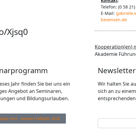
Kontakt
:
Telefon: (0 58 21)
E-Mail:
gabriele
bevensen.de
o/Xjsq0
Kooperation(en) m
Akademie Führung
narprogramm
Newsletter
eses Jahr finden Sie bei uns ein
Wir halten Sie 
tiges Angebot an Seminaren,
sich an zu einem
dungen und Bildungsurlauben.
entsprechenden 
Ihre E-Mail Adres
Newsletter
rippe Hort - zweites Halbjahr 2026
Anmeldung