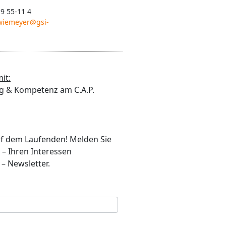
 9 55-11 4
.wiemeyer@gsi-
it:
 & Kompetenz am C.A.P.
auf dem Laufenden! Melden Sie
 – Ihren Interessen
– Newsletter.
se
*