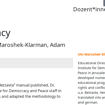
Dozent*inn
acy
i Maroshek-Klarman, Adam
Uki Maroshek-K
Educational Dire
Institute for De
Peace in Jerusal
developed nume
educational pro
Betzavta” manual published, Dr.
rights and conflic
e for Democracy and Peace staff in
u.a. Betzavta. H
ns and adapted the methodology to
translated into a
and german.