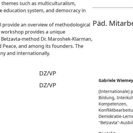
l themes such as multiculturalism,
 the education system, and democracy in
Päd. Mitarb
ill provide an overview of methodological
s workshop provides a unique
the Betzavta-method Dr. Maroshek-Klarman,
d Peace, and among its founders. The
ny and internationally.
DZ/VP
Gabriele Wiemey
DZ/VP
(Internationale) p
Bildung, Interkul
Kompetenzen,
Konfliktbearbeit
Demokratie-Lernen
"Betzavta"-Ausbil