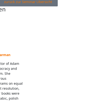
zurück zur Seminar Übersicht
en
larman
ctor of Adam
mocracy and
em. She
rous
grams on equal
t resolution,
er books were
rabic, polish