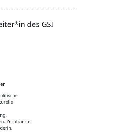
eiter*in des GSI
er
olitische
turelle
ung,
. Zertifizierte
derin.