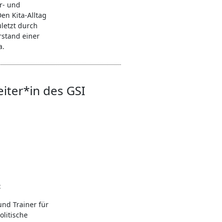
r- und
en Kita-Alltag
uletzt durch
rstand einer
a.
eiter*in des GSI
t
nd Trainer für
olitische