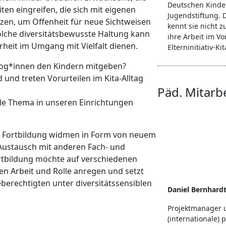
Deutschen Kinde
en eingreifen, die sich mit eigenen
Jugendstiftung. D
zen, um Offenheit für neue Sichtweisen
kennt sie nicht z
olche diversitätsbewusste Haltung kann
ihre Arbeit im Vo
rheit im Umgang mit Vielfalt dienen.
Elterninitiativ-Kit
gog*innen den Kindern mitgeben?
und treten Vorurteilen im Kita-Alltag
Päd. Mitarb
le Thema in unseren Einrichtungen
ie Fortbildung widmen in Form von neuem
Austausch mit anderen Fach- und
ortbildung möchte auf verschiedenen
en Arbeit und Rolle anregen und setzt
erechtigten unter diversitätssensiblen
Daniel Bernhard
Projektmanager u
(internationale) p