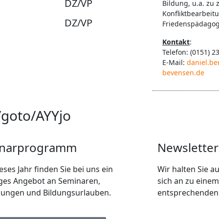
DZ/VP
Bildung, u.a. zu z
Konfliktbearbeit
DZ/VP
Friedenspädagogi
Kontakt
:
Telefon: (0151) 2
E-Mail:
daniel.be
bevensen.de
/goto/AYYjo
narprogramm
Newsletter
eses Jahr finden Sie bei uns ein
Wir halten Sie 
tiges Angebot an Seminaren,
sich an zu einem
dungen und Bildungsurlauben.
entsprechenden 