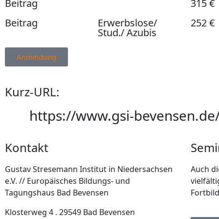
Beitrag
315 €
Beitrag
Erwerbslose/
252 €
Stud./ Azubis
Anmeldung
Kurz-URL:
https://www.gsi-bevensen.de
Kontakt
Semi
Gustav Stresemann Institut in Niedersachsen
Auch di
e.V. // Europäisches Bildungs- und
vielfäl
Tagungshaus Bad Bevensen
Fortbil
Klosterweg 4 . 29549 Bad Bevensen