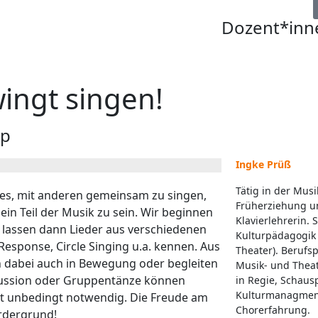
Dozent*inn
ngt singen!
op
Ingke Prüß
Tätig in der Musi
 es, mit anderen gemeinsam zu singen,
Früherziehung u
n Teil der Musik zu sein. Wir beginnen
Klavierlehrerin.
lassen dann Lieder aus verschiedenen
Kulturpädagogik
Response, Circle Singing u.a. kennen. Aus
Theater). Berufsp
 dabei auch in Bewegung oder begleiten
Musik- und Thea
ussion oder Gruppentänze können
in Regie, Schaus
Kulturmanagmen
cht unbedingt notwendig. Die Freude am
Chorerfahrung.
rdergrund!