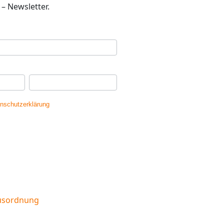
– Newsletter.
se
*
Ihr Nachname
*
nschutzerklärung
gelesen und erkläre
dass meine Daten gespeichert werden.
usordnung