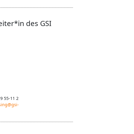
eiter*in des GSI
 9 55-11 2
sing@gsi-