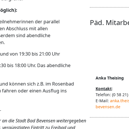
öglich):
Päd. Mitarb
lnehmerinnen der parallel
en Abschluss mit allen
ßerdem sind abendliche
n.
und von 19:30 bis 21:00 Uhr
30 bis 18:00 Uhr. Das abendliche
Anka Theising
und können sich z.B. im Rosenbad
Kontakt
:
u fahren oder einen Ausflug ins
Telefon: (0 58 21)
E-Mail:
anka.thei
bevensen.de
.
der an die Stadt Bad Bevensen weitergegeben
 vergünstigten Eintritt zu Freibad und