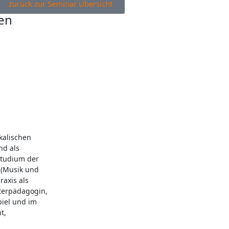
zurück zur Seminar Übersicht
en
kalischen
nd als
 Studium der
 (Musik und
raxis als
terpädagogin,
piel und im
t,