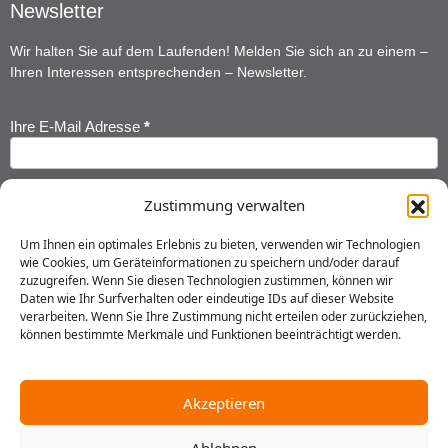
Newsletter
Wir halten Sie auf dem Laufenden! Melden Sie sich an zu einem –
Ihren Interessen entsprechenden – Newsletter.
Ihre E-Mail Adresse
*
Newsletter
Anmeldung
Ihr Vorname
*
Zustimmung verwalten
Um Ihnen ein optimales Erlebnis zu bieten, verwenden wir Technologien
wie Cookies, um Geräteinformationen zu speichern und/oder darauf
Ihr Nachname
*
zuzugreifen. Wenn Sie diesen Technologien zustimmen, können wir
Daten wie Ihr Surfverhalten oder eindeutige IDs auf dieser Website
verarbeiten. Wenn Sie Ihre Zustimmung nicht erteilen oder zurückziehen,
können bestimmte Merkmale und Funktionen beeinträchtigt werden.
Ich habe die
Datenschutzerklärung
gelesen und erkläre mich
einverstanden, dass meine Daten gespeichert werden.
Akzeptieren
Senden
Ablehnen