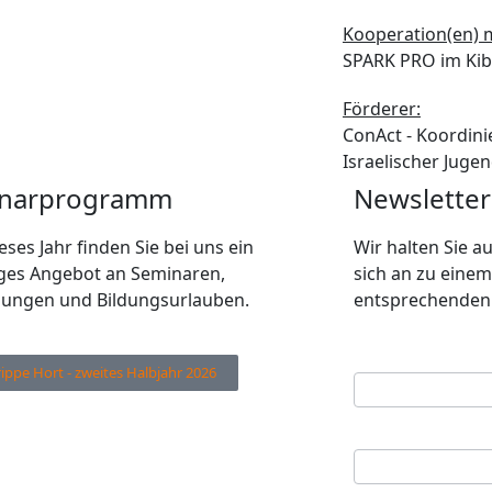
Kooperation(en) m
SPARK PRO im Kibb
Förderer:
ConAct - Koordin
Israelischer Juge
narprogramm
Newsletter
eses Jahr finden Sie bei uns ein
Wir halten Sie 
tiges Angebot an Seminaren,
sich an zu einem
dungen und Bildungsurlauben.
entsprechenden 
Ihre E-Mail Adres
Newsletter
rippe Hort - zweites Halbjahr 2026
Anmeldung
Ihr Vorname
*