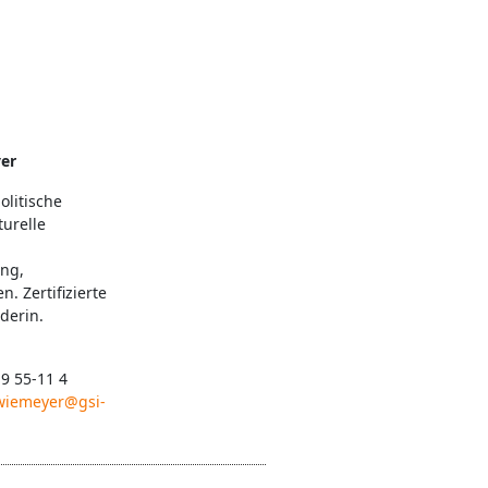
er
olitische
turelle
ung,
. Zertifizierte
derin.
 9 55-11 4
.wiemeyer@gsi-