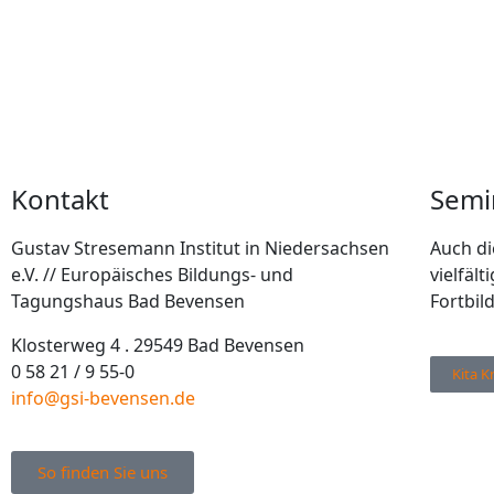
Kontakt
Semi
Gustav Stresemann Institut in Niedersachsen
Auch di
e.V. // Europäisches Bildungs- und
vielfäl
Tagungshaus Bad Bevensen
Fortbil
Klosterweg 4 . 29549 Bad Bevensen
0 58 21 / 9 55-0
Kita K
info@gsi-bevensen.de
So finden Sie uns