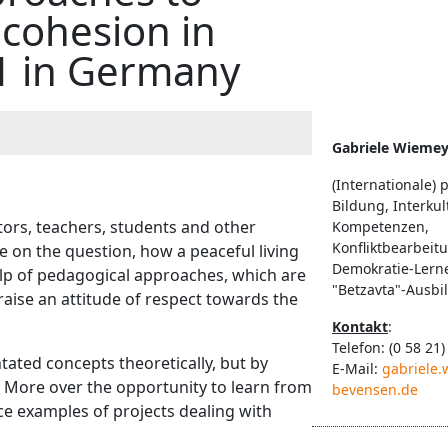
 cohesion in
 1 in Germany
Gabriele Wiemey
(Internationale) p
Bildung, Interkul
tors, teachers, students and other
Kompetenzen,
Konfliktbearbeit
be on the question, how a peaceful living
Demokratie-Lernen
lp of pedagogical approaches, which are
"Betzavta"-Ausbil
ise an attitude of respect towards the
Kontakt
:
Telefon: (0 58 21)
tated concepts theoretically, but by
E-Mail:
gabriele
 More over the opportunity to learn from
bevensen.de
ce examples of projects dealing with