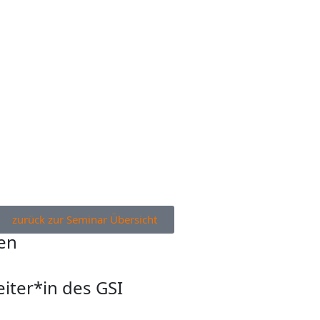
zurück zur Seminar Übersicht
en
eiter*in des GSI