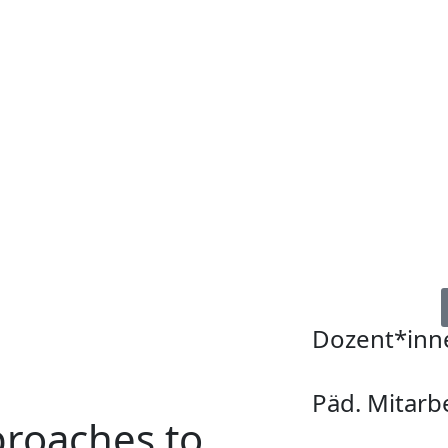
Dozent*inn
Päd. Mitarb
proaches to