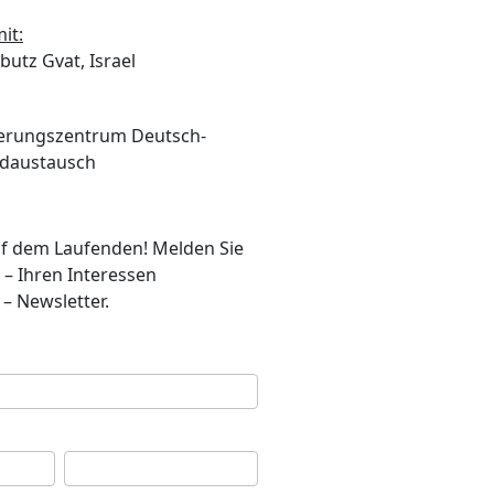
it:
utz Gvat, Israel
ierungszentrum Deutsch-
ndaustausch
auf dem Laufenden! Melden Sie
 – Ihren Interessen
– Newsletter.
se
*
Ihr Nachname
*