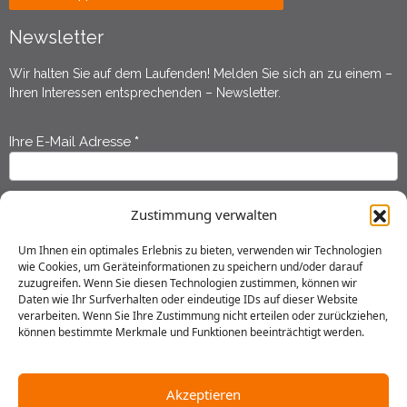
Newsletter
Wir halten Sie auf dem Laufenden! Melden Sie sich an zu einem –
Ihren Interessen entsprechenden – Newsletter.
Ihre E-Mail Adresse
*
Newsletter
Anmeldung
Ihr Vorname
*
Zustimmung verwalten
Um Ihnen ein optimales Erlebnis zu bieten, verwenden wir Technologien
wie Cookies, um Geräteinformationen zu speichern und/oder darauf
Ihr Nachname
*
zuzugreifen. Wenn Sie diesen Technologien zustimmen, können wir
Daten wie Ihr Surfverhalten oder eindeutige IDs auf dieser Website
verarbeiten. Wenn Sie Ihre Zustimmung nicht erteilen oder zurückziehen,
können bestimmte Merkmale und Funktionen beeinträchtigt werden.
Ich habe die
Datenschutzerklärung
gelesen und erkläre mich
einverstanden, dass meine Daten gespeichert werden.
Akzeptieren