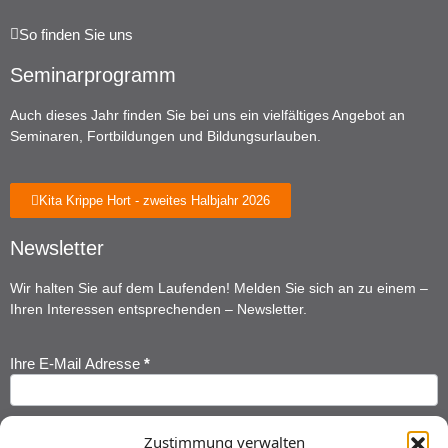
So finden Sie uns
Seminarprogramm
Auch dieses Jahr finden Sie bei uns ein vielfältiges Angebot an
Seminaren, Fortbildungen und Bildungsurlauben.
Kita Krippe Hort - zweites Halbjahr 2026
Newsletter
Wir halten Sie auf dem Laufenden! Melden Sie sich an zu einem –
Ihren Interessen entsprechenden – Newsletter.
Ihre E-Mail Adresse
*
Newsletter
Anmeldung
Ihr Vorname
*
Zustimmung verwalten