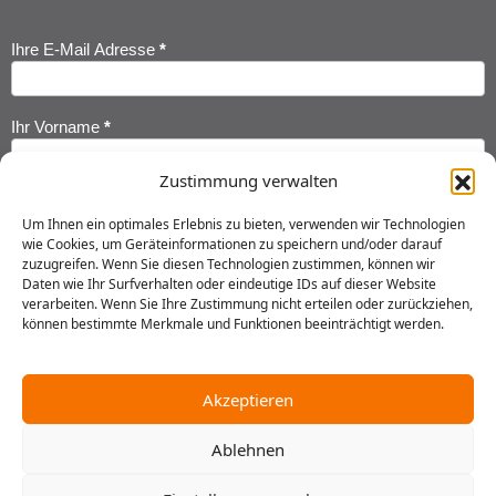
Ihre E-Mail Adresse
*
Newsletter
Anmeldung
Ihr Vorname
*
Zustimmung verwalten
Ihr Nachname
*
Um Ihnen ein optimales Erlebnis zu bieten, verwenden wir Technologien
wie Cookies, um Geräteinformationen zu speichern und/oder darauf
zuzugreifen. Wenn Sie diesen Technologien zustimmen, können wir
Ich habe die
Datenschutzerklärung
gelesen und erkläre mich
Daten wie Ihr Surfverhalten oder eindeutige IDs auf dieser Website
einverstanden, dass meine Daten gespeichert werden.
verarbeiten. Wenn Sie Ihre Zustimmung nicht erteilen oder zurückziehen,
können bestimmte Merkmale und Funktionen beeinträchtigt werden.
Senden
Akzeptieren
Ablehnen
2025 © Gustav Stresemann Institut in Niedersachsen e.V.