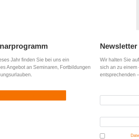
narprogramm
Newsletter
ses Jahr finden Sie bei uns ein
Wir halten Sie a
tiges Angebot an Seminaren, Fortbildungen
sich an zu einem 
dungsurlauben.
entsprechenden –
Ihre E-Mail Adres
Newsletter
rippe Hort - zweites Halbjahr 2026
Anmeldung
Ihr Vorname
*
Ich habe die
Date