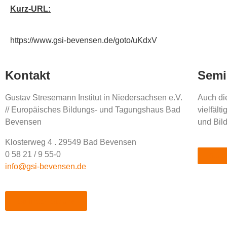
Kurz-URL:
https://www.gsi-bevensen.de/goto/uKdxV
Kontakt
Semi
Gustav Stresemann Institut in Niedersachsen e.V.
Auch die
// Europäisches Bildungs- und Tagungshaus Bad
vielfäl
Bevensen
und Bil
Klosterweg 4 . 29549 Bad Bevensen
0 58 21 / 9 55-0
Kita K
info@gsi-bevensen.de
So finden Sie uns