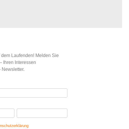
uf dem Laufenden! Melden Sie
– Ihren Interessen
 Newsletter.
se
*
Ihr Nachname
*
nschutzerklärung
gelesen und erkläre