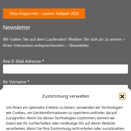
Kita Krippe Hort - zweites Halbjahr 2026
Newsletter
Wir halten Sie auf dem Laufenden! Melden Sie sich an zu einem –
Ihren Interessen entsprechenden – Newsletter.
Ihre E-Mail Adresse
*
Newsletter
Anmeldung
Ihr Vorname
*
Zustimmung verwalten
Ihr Nachname
*
Um Ihnen ein optimales Erlebnis zu bieten, verwenden wir Technologien
wie Cookies, um Geräteinformationen zu speichern und/oder darauf
zuzugreifen. Wenn Sie diesen Technologien zustimmen, können wir
Ich habe die
Datenschutzerklärung
gelesen und erkläre mich
Daten wie Ihr Surfverhalten oder eindeutige IDs auf dieser Website
einverstanden, dass meine Daten gespeichert werden.
verarbeiten. Wenn Sie Ihre Zustimmung nicht erteilen oder zurückziehen,